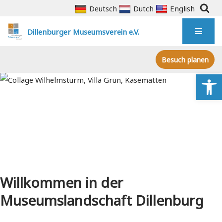
Deutsch
Dutch
English
Zum
Dillenburger Museumsverein e.V.
Inhalt
springen
Besuch planen
We
Willkommen in der
Museumslandschaft Dillenburg