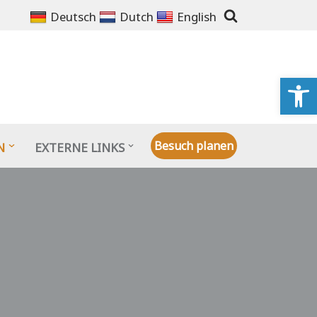
Deutsch
Dutch
English
We
Besuch planen
N
EXTERNE LINKS