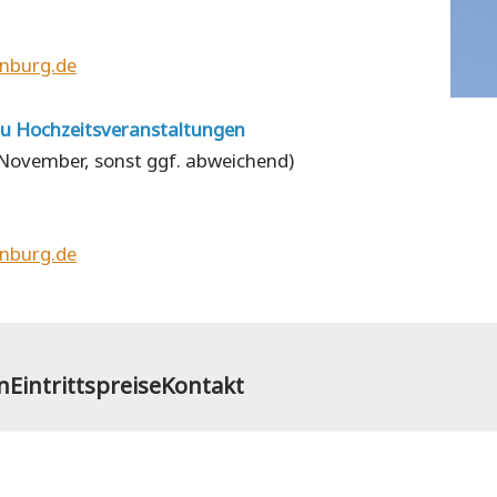
nburg.de
zu Hochzeitsveranstaltungen
1. November, sonst ggf. abweichend)
nburg.de
n
Eintrittspreise
Kontakt