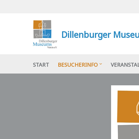
Zum
Inhalt
Dillenburger Museu
springen
START
BESUCHERINFO
VERANSTA