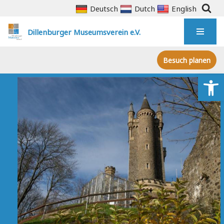
Deutsch
Dutch
English
Zum
Dillenburger Museumsverein e.V.
Inhalt
springen
Besuch planen
We