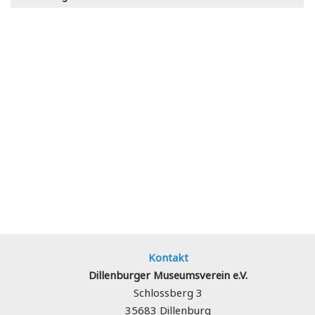
Besucherinfo:
Anreise
Öffnungszeiten
Eintrittspreise
Kontakt
Kontakt
Dillenburger Museumsverein e.V.
Schlossberg 3
35683 Dillenburg