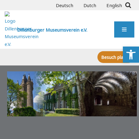
Deutsch
Dutch
English
Zum
Inhalt
Dillenburger Museumsverein e.V.
springen
We
Besuch planen