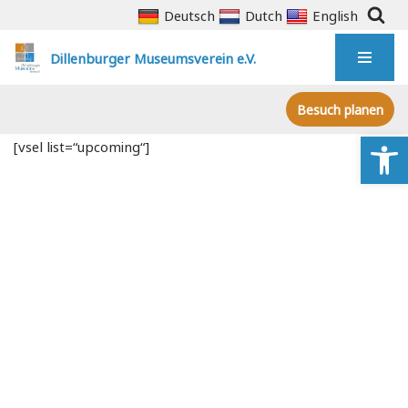
Deutsch
Dutch
English
Zum
Dillenburger Museumsverein e.V.
Inhalt
springen
Besuch planen
We
[vsel list=“upcoming“]