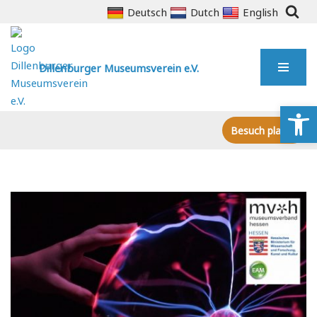
Deutsch
Dutch
English
Zum
Inhalt
Dillenburger Museumsverein e.V.
springen
We
Besuch planen