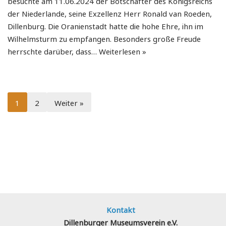
besuchte am 11.06.2024 der Botschafter des Königsreichs
der Niederlande, seine Exzellenz Herr Ronald van Roeden,
Dillenburg. Die Oranienstadt hatte die hohe Ehre, ihn im
Wilhelmsturm zu empfangen. Besonders große Freude
herrschte darüber, dass…
Weiterlesen »
1
2
Weiter »
Kontakt
Dillenburger Museumsverein e.V.