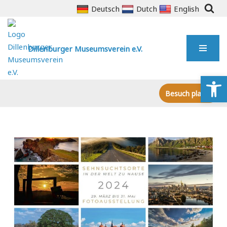
Deutsch
Dutch
English
Zum
Inhalt
Dillenburger Museumsverein e.V.
springen
We
Besuch planen